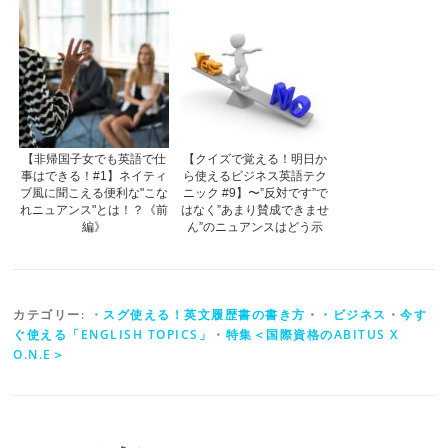
【非帰国子女でも英語で仕
【クイズで覚える！明日か
事はできる！#1】ネイティ
ら使えるビジネス英語テク
ブ風に聞こえる便利な"こな
ニック #9】〜”反対です”で
れニュアンス"とは！？《前
はなく”あまり賛成できませ
編》
ん”のニュアンスはどう示
す？
カテゴリー:
・スグ使える！英文履歴書の書き方
・
・ビジネス
・
今す
ぐ使える「ENGLISH TOPICS」
・
特集＜国際資格のABITUS X
O.N.E＞