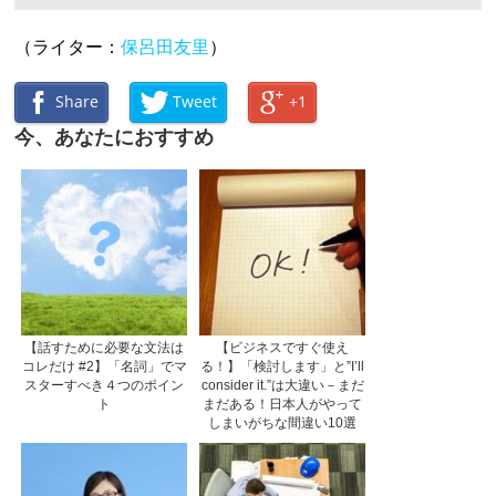
（ライター：
保呂田友里
）
Share
Tweet
+1
今、あなたにおすすめ
【話すために必要な文法は
【ビジネスですぐ使え
コレだけ #2】「名詞」でマ
る！】「検討します」と”I’ll
スターすべき４つのポイン
consider it.”は大違い－まだ
ト
まだある！日本人がやって
しまいがちな間違い10選
《後編》