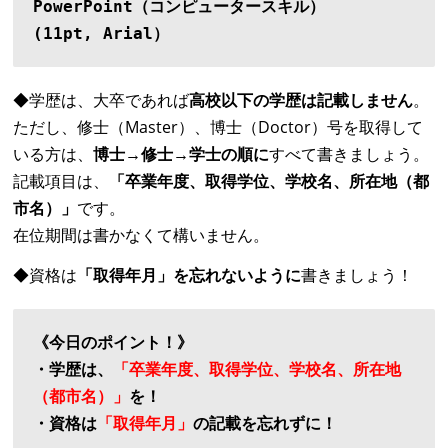
PowerPoint（コンピュータースキル）
(11pt, Arial）
◆学歴は、大卒であれば
高校以下の学歴は記載しません
。
ただし、修士（Master）、博士（Doctor）
号を取得して
いる方は、
博士→修士→学士の順に
すべて書きましょう。
記載項目は、
「卒業年度、取得学位、学校名、所在地（都
市名）」
です。
在位期間は書かなくて構いません。
◆資格は
「取得年月」を忘れないように
書きましょう！
《今日のポイント！》
・学歴は、
「卒業年度、取得学位、学校名、所在地
（都市名）」
を！
・資格は
「取得年月」
の記載を忘れずに！