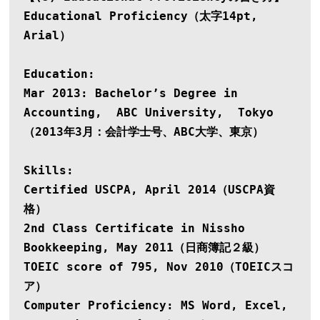
Educational Proficiency（太字14pt, 
Arial）
Education:
Mar 2013: Bachelor’s Degree in 
Accounting,  ABC University,  Tokyo
（2013年3月：会計学士号、ABC大学、東京）
Skills:
Certified USCPA, April 2014（USCPA資
格）
2nd Class Certificate in Nissho 
Bookkeeping, May 2011（日商簿記２級）
TOEIC score of 795, Nov 2010（TOEICスコ
ア）
Computer Proficiency: MS Word, Excel, 