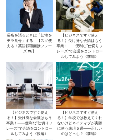
長所を語るときは「知性を
【ビジネスですぐ使え
チラ見せ」する！【スグ使
る！】受け身な会議はもう
える！英語転職面接フレー
卒業！――便利な”仕切りフ
ズ #6】
レーズ”で会議をコントロー
ルしてみよう《前編》
【ビジネスですぐ使え
【ビジネスですぐ使え
る！】受け身な会議はもう
る！】学校では教えてくれ
卒業！――便利な”仕切りフ
ないけどネイティブが実際
レーズ”で会議をコントロー
に使う表現５選——正しい
ルしてみよう《後編》
のはどっち？《前編》