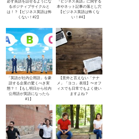
必ず英語を話せるようにな
『ビジネス英語』に関する
るポジティブサイクルと
本やネット記事の落とし穴
は！？【ビジネス英語は怖
【ビジネス英語は怖くな
くない！#2】
い！#4】
「英語が社内公用語」を豪
【意外と言えない「ナナ
語する企業の驚くべき実
メ」「ヨコ」表現】〜オフ
態？！【もし明日から社内
ィスでも日常でもよく使い
公用語が英語になったら
ますよね？
#1】