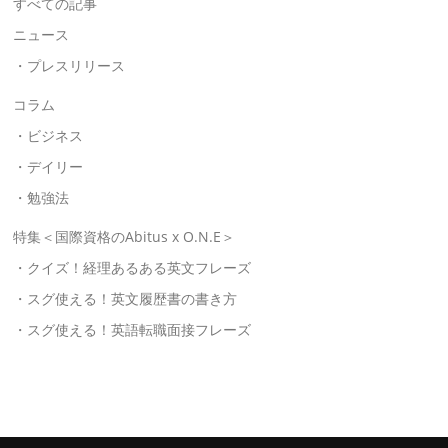
すべての記事
ニュース
・プレスリリース
コラム
・ビジネス
・デイリー
・勉強法
特集＜国際資格のAbitus x O.N.E＞
・クイズ！経理あるある英文フレーズ
・スグ使える！英文履歴書の書き方
・スグ使える！英語転職面接フレーズ