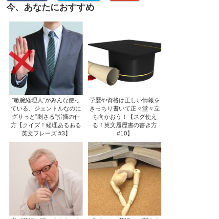
今、あなたにおすすめ
”敏腕経理人”がみんな使っ
学歴や資格は正しい情報を
ている、ジェントルなのに
きっちり書いて正々堂々立
グサっと”刺さる”指摘の仕
ち向かおう！【スグ使え
方【クイズ！経理あるある
る！英文履歴書の書き方
英文フレーズ #3】
#10】