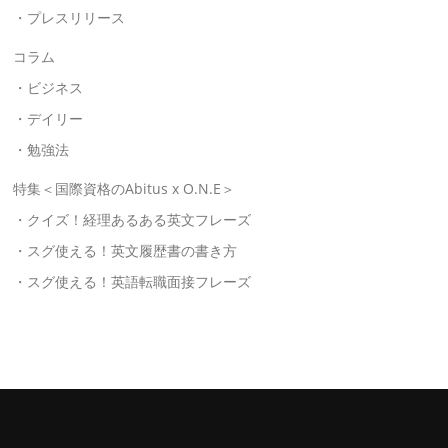
・プレスリリース
コラム
・ビジネス
・デイリー
・勉強法
特集＜国際資格のAbitus x O.N.E＞
・クイズ！経理あるある英文フレーズ
・スグ使える！英文履歴書の書き方
・スグ使える！英語転職面接フレーズ