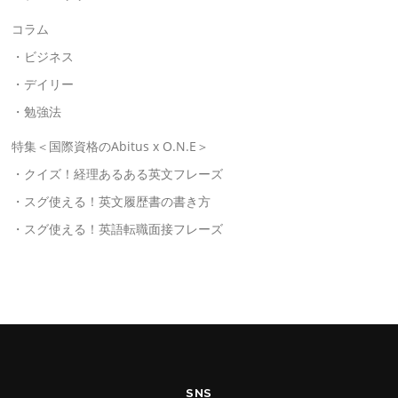
コラム
・ビジネス
・デイリー
・勉強法
特集＜国際資格のAbitus x O.N.E＞
・クイズ！経理あるある英文フレーズ
・スグ使える！英文履歴書の書き方
・スグ使える！英語転職面接フレーズ
SNS