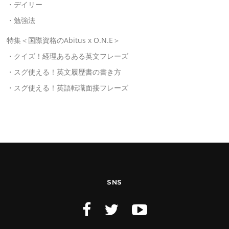
・デイリー
・勉強法
特集＜国際資格のAbitus x O.N.E＞
・クイズ！経理あるある英文フレーズ
・スグ使える！英文履歴書の書き方
・スグ使える！英語転職面接フレーズ
SNS