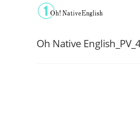
コンテンツへスキップ
Oh Native English_PV_
動
画
プ
レ
ー
ヤ
ー