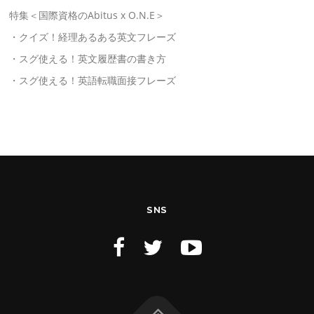
特集＜国際資格のAbitus x O.N.E＞
・クイズ！経理あるある英文フレーズ
・スグ使える！英文履歴書の書き方
・スグ使える！英語転職面接フレーズ
SNS