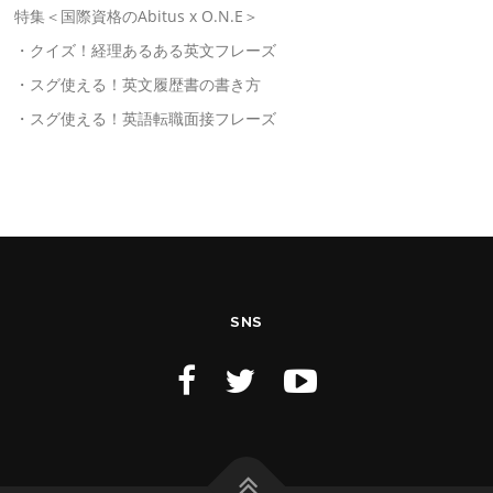
特集＜国際資格のAbitus x O.N.E＞
・クイズ！経理あるある英文フレーズ
・スグ使える！英文履歴書の書き方
・スグ使える！英語転職面接フレーズ
SNS