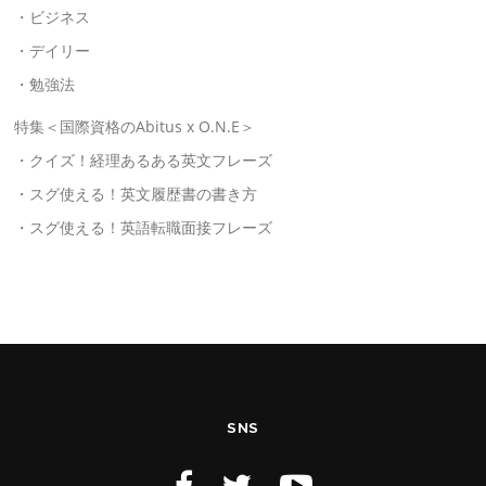
・ビジネス
・デイリー
・勉強法
特集＜国際資格のAbitus x O.N.E＞
・クイズ！経理あるある英文フレーズ
・スグ使える！英文履歴書の書き方
・スグ使える！英語転職面接フレーズ
SNS