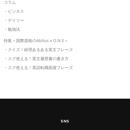
コラム
・ビジネス
・デイリー
・勉強法
特集＜国際資格のAbitus x O.N.E＞
・クイズ！経理あるある英文フレーズ
・スグ使える！英文履歴書の書き方
・スグ使える！英語転職面接フレーズ
SNS